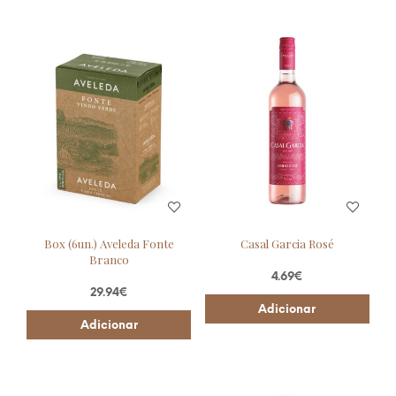
Box (6un.) Aveleda Fonte
Casal Garcia Rosé
Branco
4.69
€
29.94
€
Adicionar
Adicionar