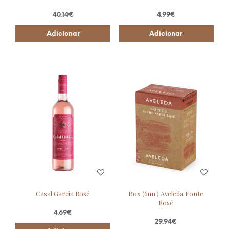
40.14
€
4.99
€
Adicionar
Adicionar
Casal Garcia Rosé
Box (6un.) Aveleda Fonte
Rosé
4.69
€
29.94
€