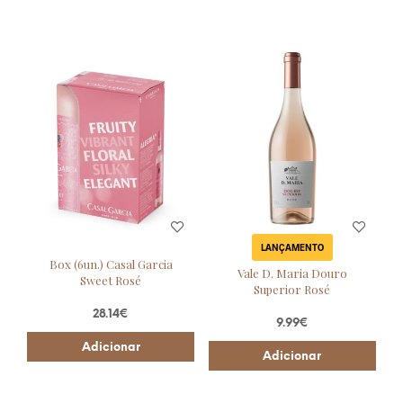
LANÇAMENTO
Box (6un.) Casal Garcia
Vale D. Maria Douro
Sweet Rosé
Superior Rosé
28.14
€
9.99
€
Adicionar
Adicionar