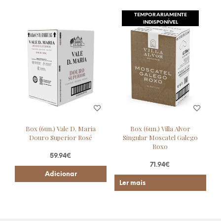
TEMPORARIAMENTE
INDISPONÍVEL
Box (6un.) Vale D. Maria
Box (6un.) Villa Alvor
Douro Superior Rosé
Singular Moscatel Galego
Roxo
59.94
€
71.94
€
Adicionar
Ler mais