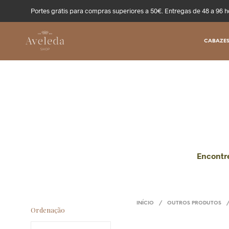
Portes grátis para compras superiores a 50€. Entregas de 48 a 96 h
CABAZES
Encontre
INÍCIO
/
OUTROS PRODUTOS
Ordenação