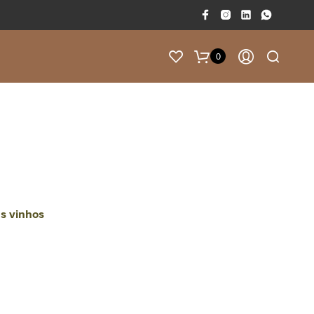
0
F
A
L
T
A
M
50.00
€
P
A
us vinhos
R
A
T
E
R
E