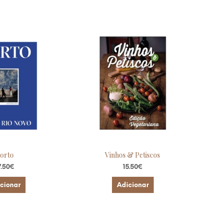
N
V
I
O
G
R
Á
T
I
S
orto
Vinhos & Petiscos
7.50
€
15.50
€
cionar
Adicionar