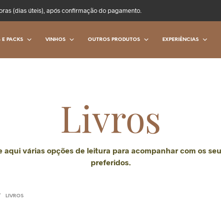
oras (dias úteis), após confirmação do pagamento.
 E PACKS
VINHOS
OUTROS PRODUTOS
EXPERIÊNCIAS
Livros
 aqui várias opções de leitura para acompanhar com os se
preferidos.
/
LIVROS