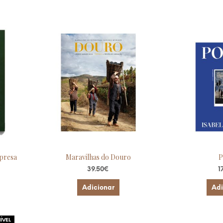
mpresa
Maravilhas do Douro
P
39.50
€
1
Adicionar
Adi
ÍVEL