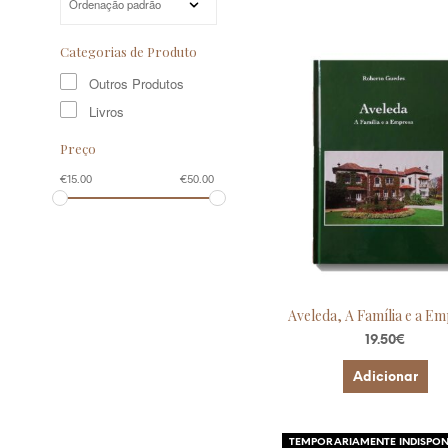
Categorias de Produto
Outros Produtos
Livros
Preço
€
15.00
€
50.00
Aveleda, A Família e a E
19.50
€
Adicionar
TEMPORARIAMENTE INDISPON