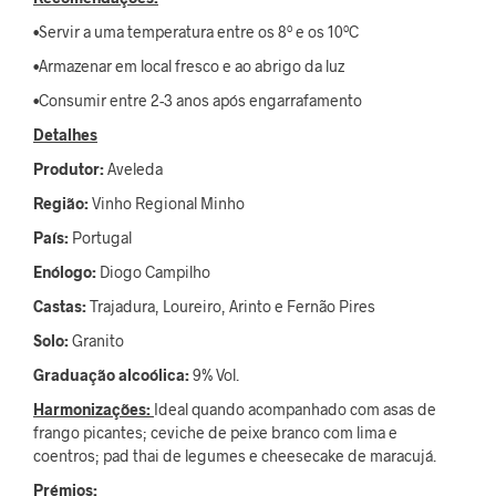
•Servir a uma temperatura entre os 8º e os 10ºC
•Armazenar em local fresco e ao abrigo da luz
•Consumir entre 2-3 anos após engarrafamento
Detalhes
Produtor:
Aveleda
Região:
Vinho Regional Minho
País:
Portugal
Enólogo:
Diogo Campilho
Castas:
Trajadura, Loureiro, Arinto e Fernão Pires
Solo:
Granito
Graduação alcoólica:
9% Vol.
Harmonizações:
Ideal quando acompanhado com asas de
frango picantes; ceviche de peixe branco com lima e
coentros; pad thai de legumes e cheesecake de maracujá.
Prémios: