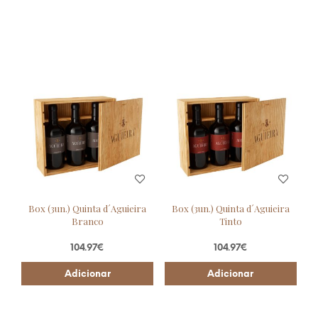
Box (3un.) Quinta d´Aguieira
Box (3un.) Quinta d´Aguieira
Branco
Tinto
104.97
€
104.97
€
Adicionar
Adicionar