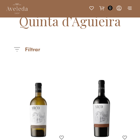
0
Quinta d’Aguieira
Filtrar