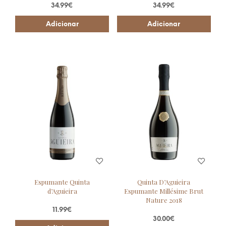
34.99
€
34.99
€
Adicionar
Adicionar
Espumante Quinta
Quinta D’Aguieira
d’Aguieira
Espumante Millésime Brut
Nature 2018
11.99
€
30.00
€