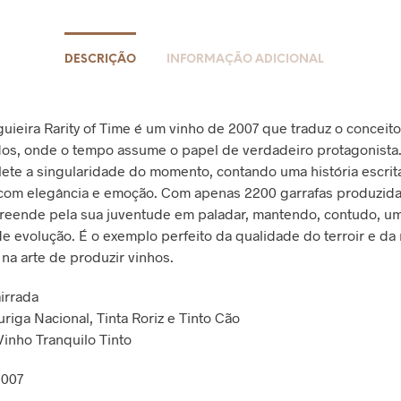
DESCRIÇÃO
INFORMAÇÃO ADICIONAL
guieira Rarity of Time é um vinho de 2007 que traduz o conceit
os, onde o tempo assume o papel de verdadeiro protagonista
flete a singularidade do momento, contando uma história escrit
com elegância e emoção. Com apenas 2200 garrafas produzida
reende pela sua juventude em paladar, mantendo, contudo, u
de evolução. É o exemplo perfeito da qualidade do terroir e da
 na arte de produzir vinhos.
irrada
riga Nacional, Tinta Roriz e Tinto Cão
 Vinho Tranquilo Tinto
2007