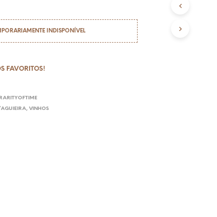
N
V
I
MPORARIAMENTE INDISPONÍVEL
O
G
R
S FAVORITOS!
Á
T
RARITYOFTIME
I
’AGUIEIRA
,
VINHOS
S