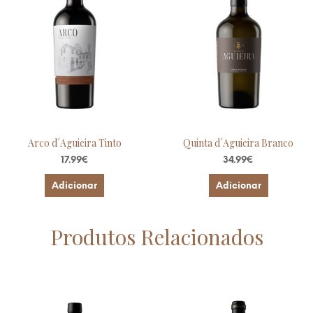
Arco d´Aguieira Tinto
Quinta d´Aguieira Branco
17.99
€
34.99
€
Adicionar
Adicionar
Produtos Relacionados