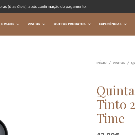
oras (dias úteis), após confirmação do pagamento.
 E PACKS
VINHOS
OUTROS PRODUTOS
EXPERIÊNCIAS
INÍCIO
/
VINHOS
/
QU
Quinta
Tinto 2
Time