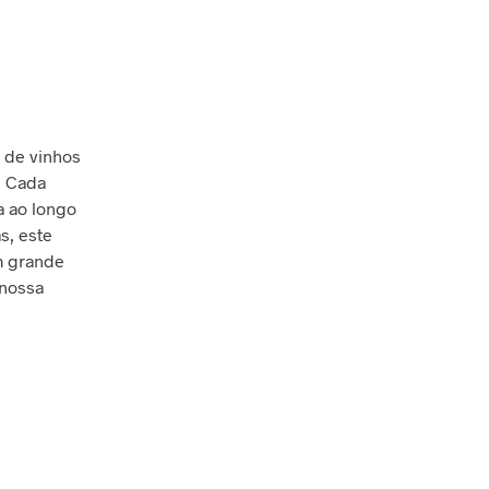
N
E
N
H
U
M
o de vinhos
P
. Cada
R
a ao longo
O
D
s, este
U
m grande
T
 nossa
O
N
O
C
A
R
R
I
N
H