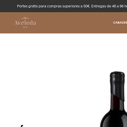
Portes grátis para compras superiores a 50€. Entregas de 48 a 96 h
CABAZES