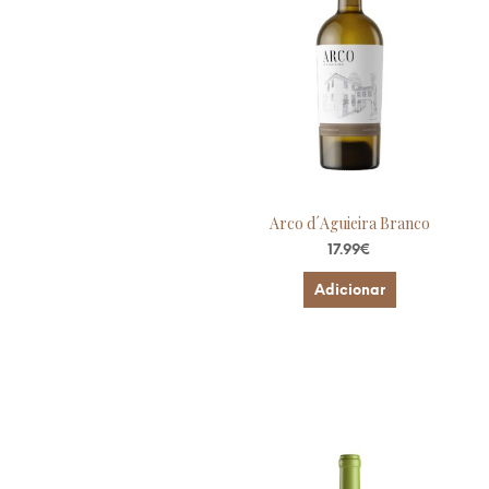
Arco d´Aguieira Branco
17.99
€
Adicionar