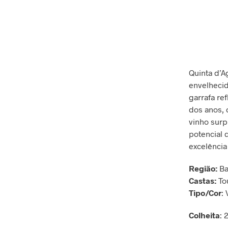
Quinta d’A
envelhecid
garrafa re
dos anos, 
vinho surp
potencial 
excelência
Região:
Ba
Castas:
Tou
Tipo/Cor
:
Colheita
: 