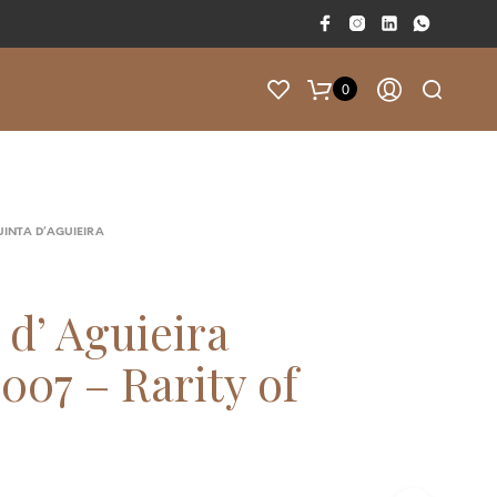
0
F
A
L
T
INTA D’AGUIEIRA
A
M
50.00
€
P
 d’ Aguieira
A
R
007 – Rarity of
A
T
E
R
E