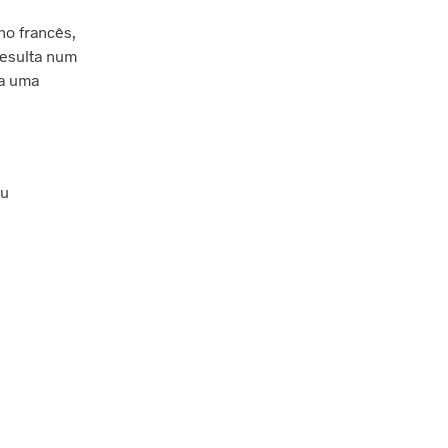
o francês,
N
Resulta num
E
la uma
N
H
U
M
P
R
ou
O
D
U
T
O
N
O
C
A
R
R
I
N
H