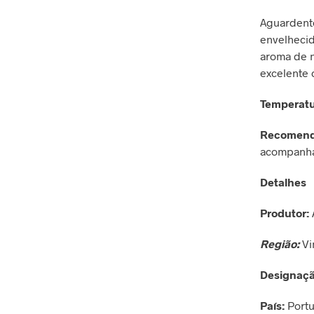
Aguardente
envelhecid
aroma de n
excelente 
Temperatu
Recomend
acompanha
Detalhes
Produtor:
Região:
Vi
Designaçã
País:
Portu