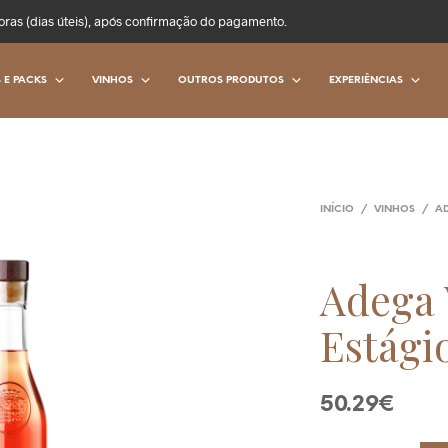
oras (dias úteis), após confirmação do pagamento.
 E PACKS
VINHOS
OUTROS PRODUTOS
EXPERIÊNCIAS
INÍCIO
/
VINHOS
/
A
Adega 
Estági
50.29
€