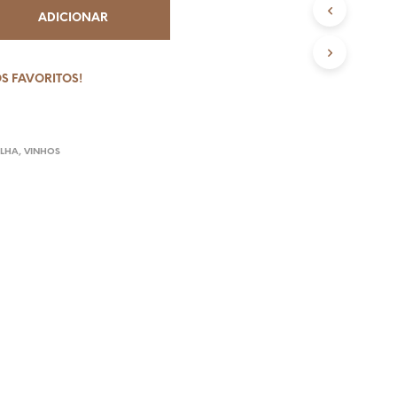
N
ADICIONAR
V
I
O
S FAVORITOS!
G
R
Á
ELHA
,
VINHOS
T
I
S