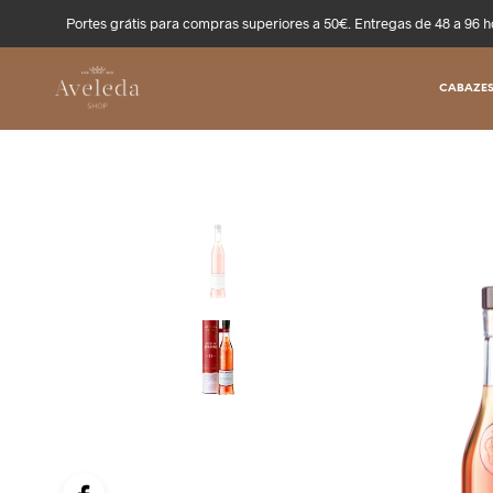
Portes grátis para compras superiores a 50€. Entregas de 48 a 96 h
CABAZES