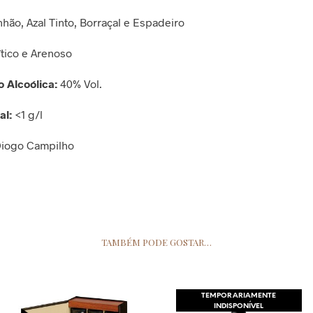
hão, Azal Tinto, Borraçal e Espadeiro
tico e Arenoso
 Alcoólica:
40% Vol.
al:
<1 g/l
iogo Campilho
TAMBÉM PODE GOSTAR…
TEMPORARIAMENTE
INDISPONÍVEL