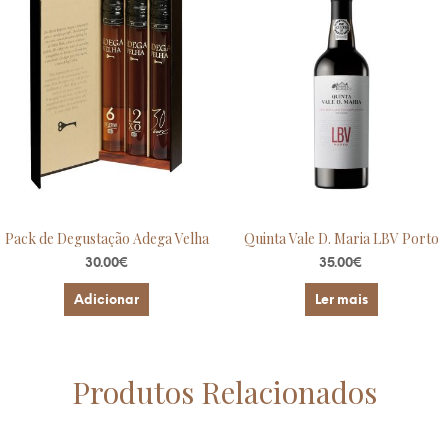
Pack de Degustação Adega Velha
Quinta Vale D. Maria LBV Porto
30.00
€
35.00
€
Adicionar
Ler mais
Produtos Relacionados