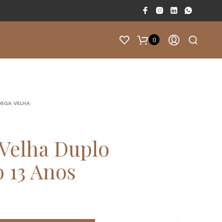
0
F
A
L
T
DEGA VELHA
A
M
50.00
€
P
Velha Duplo
A
R
o 13 Anos
A
T
E
R
E