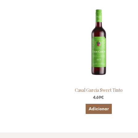
Casal Garcia Sweet Tinto
4.69
€
Adicionar