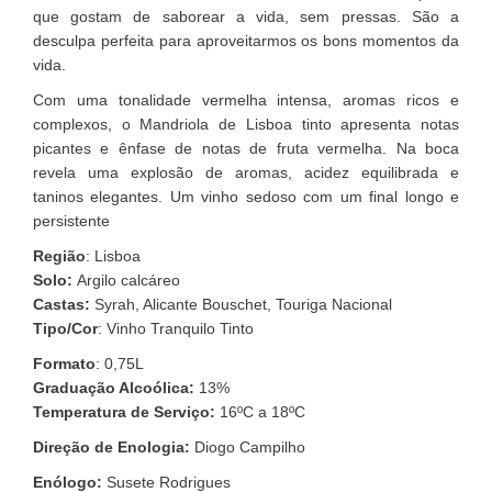
que gostam de saborear a vida, sem pressas. São a
desculpa perfeita para aproveitarmos os bons momentos da
vida.
Com uma tonalidade vermelha intensa, aromas ricos e
complexos, o Mandriola de Lisboa tinto apresenta notas
picantes e ênfase de notas de fruta vermelha. Na boca
revela uma explosão de aromas, acidez equilibrada e
taninos elegantes. Um vinho sedoso com um final longo e
persistente
Região
: Lisboa
Solo:
Argilo calcáreo
Castas:
Syrah, Alicante Bouschet, Touriga Nacional
Tipo/Cor
: Vinho Tranquilo Tinto
Formato
: 0,75L
Graduação Alcoólica:
13%
Temperatura de Serviço:
16ºC a 18ºC
Direção de Enologia:
Diogo Campilho
Enólogo:
Susete Rodrigues