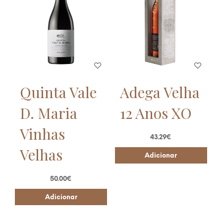
Quinta Vale
Adega Velha
D. Maria
12 Anos XO
Vinhas
43.29
€
Velhas
Adicionar
50.00
€
Adicionar