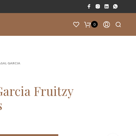
0
F
A
L
T
ASAL GARCIA
A
M
50.00
€
P
Garcia Fruitzy
A
R
s
A
T
E
R
E