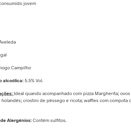
 consumido jovem
Aveleda
ugal
iogo Campilho
 alcoólica:
5.5% Vol.
ações:
Ideal quando acompanhado com pizza Margherita; ovos
holandês; crostini de pêssego e ricota; waffles com compota 
 de Alergénios:
Contém sulfitos.