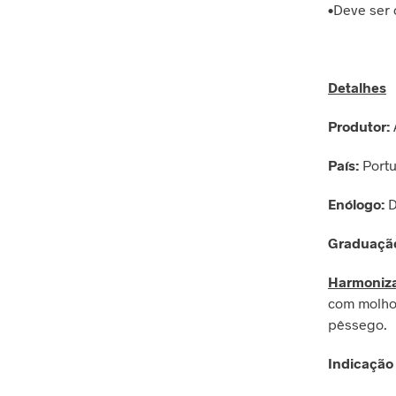
•Deve ser
Detalhes
Produtor:
País:
Port
Enólogo:
D
Graduação
Harmoniz
com molho 
pêssego.
Indicação