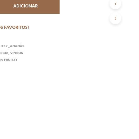
N
ADICIONAR
V
I
O
S FAVORITOS!
G
R
UITZY_ANANÁS
Á
ARCIA
,
VINHOS
T
IA FRUITZY
I
S