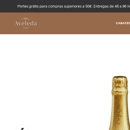
Portes grátis para compras superiores a 50€. Entregas de 48 a 96 h
CABAZES