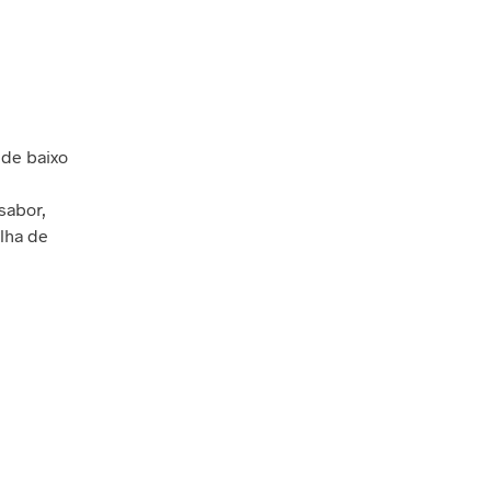
N
E
N
H
U
M
 de baixo
P
R
sabor,
O
D
olha de
U
T
O
N
O
C
A
R
R
I
N
H