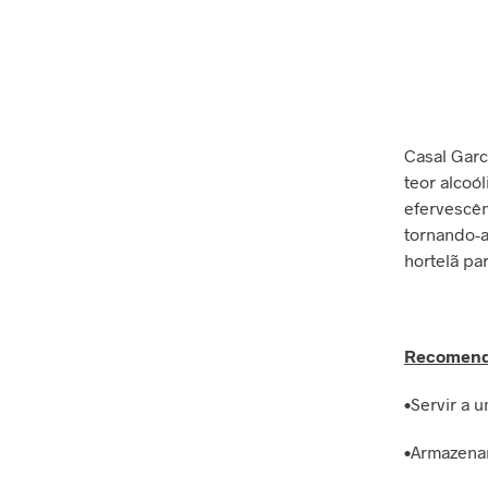
Casal Garc
teor alcoó
efervescên
tornando-a
hortelã pa
Recomend
•Servir a 
•Armazenar