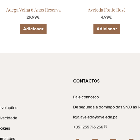
Adega Velha 6 Anos Reserva
Aveleda Fonte Rosé
29.99
€
4.99
€
Adicionar
Adicionar
CONTACTOS
Fale connosco
De segunda a domingo das 9h00 às 
evoluções
loja.aveleda@aveleda.pt
rivacidade
[1]
+351 255 718 266
ookies
lamações