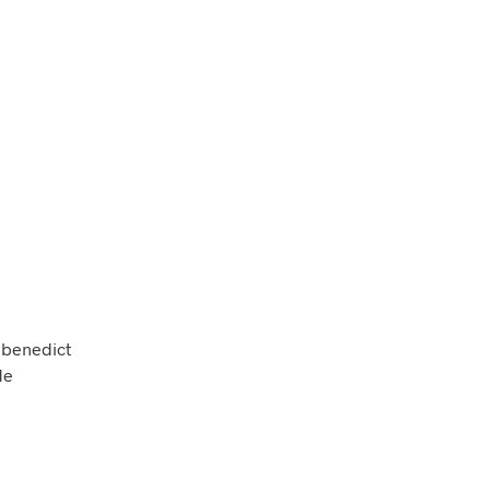
O
.
 benedict
de