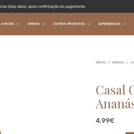
oras (dias úteis), após confirmação do pagamento.
 E PACKS
VINHOS
OUTROS PRODUTOS
EXPERIÊNCIAS
INÍCIO
/
VINHOS
/
C
Casal 
Ananá
4.99
€