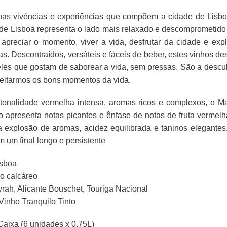
 nas vivências e experiências que compõem a cidade de Lisbo
de Lisboa representa o lado mais relaxado e descomprometido
apreciar o momento, viver a vida, desfrutar da cidade e exp
as. Descontraídos, versáteis e fáceis de beber, estes vinhos de
les que gostam de saborear a vida, sem pressas. São a descul
eitarmos os bons momentos da vida.
onalidade vermelha intensa, aromas ricos e complexos, o Ma
to apresenta notas picantes e ênfase de notas de fruta vermel
 explosão de aromas, acidez equilibrada e taninos elegante
 um final longo e persistente
isboa
o calcáreo
rah, Alicante Bouschet, Touriga Nacional
 Vinho Tranquilo Tinto
 Caixa (6 unidades x 0,75L)