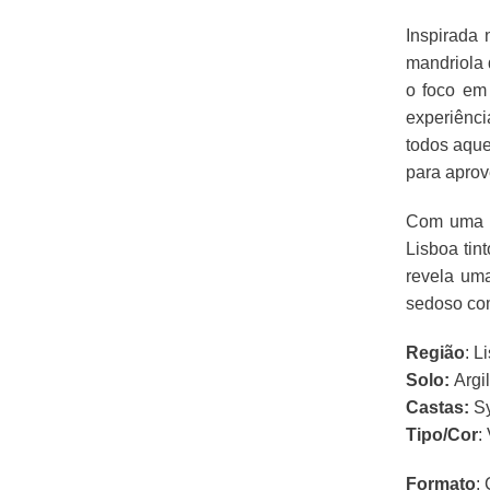
Inspirada
mandriola 
o foco em 
experiênci
todos aque
para aprov
Com uma t
Lisboa tin
revela uma
sedoso com
Região
: L
Solo:
Argil
Castas:
Sy
Tipo/Cor
:
Formato
: