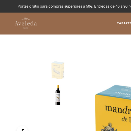
Portes grátis para compras superiores a 50€. Entregas de 48 a 96 h
CABAZES