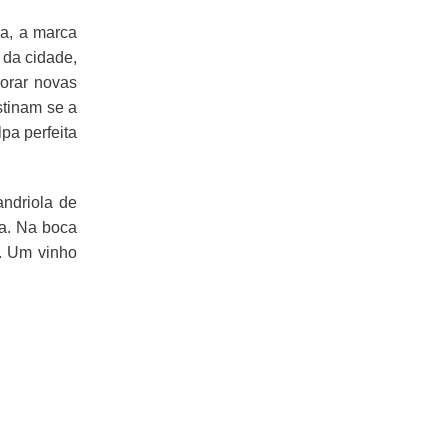
a, a marca
N
 da cidade,
E
N
lorar novas
H
stinam se a
U
pa perfeita
M
P
R
O
ndriola de
D
ha. Na boca
U
T
s. Um vinho
O
N
O
C
A
R
R
I
N
H