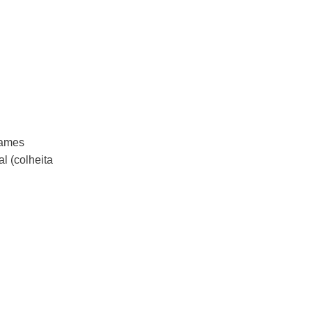
O
.
James
l (colheita