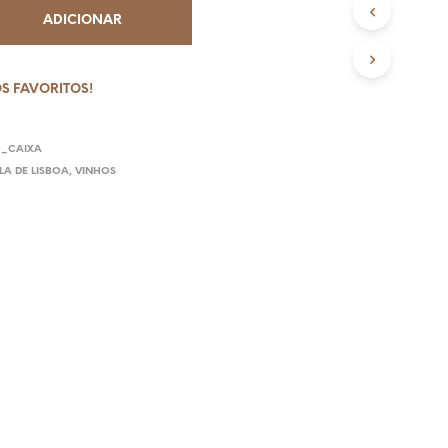
N
ADICIONAR
V
I
O
S FAVORITOS!
G
R
O_CAIXA
Á
A DE LISBOA
,
VINHOS
T
I
S