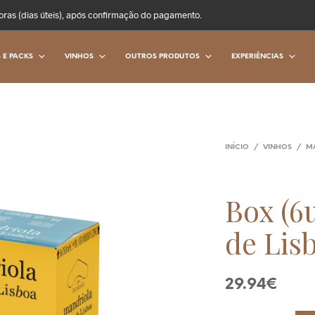
oras (dias úteis), após confirmação do pagamento.
 E PACKS
VINHOS
OUTROS PRODUTOS
EXPERIÊNCIAS
INÍCIO
/
VINHOS
/
M
Box (6
de Lis
29.94
€