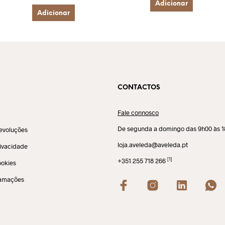
Adicionar
Adicionar
CONTACTOS
Fale connosco
De segunda a domingo das 9h00 às 
evoluções
loja.aveleda@aveleda.pt
rivacidade
[1]
+351 255 718 266
ookies
lamações