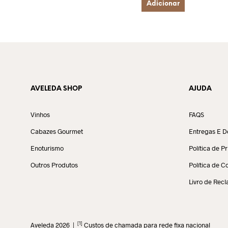
Adicionar
AVELEDA SHOP
AJUDA
Vinhos
FAQS
Cabazes Gourmet
Entregas E D
Enoturismo
Política de P
Outros Produtos
Política de C
Livro de Rec
[1]
Aveleda 2026 |
Custos de chamada para rede fixa nacional