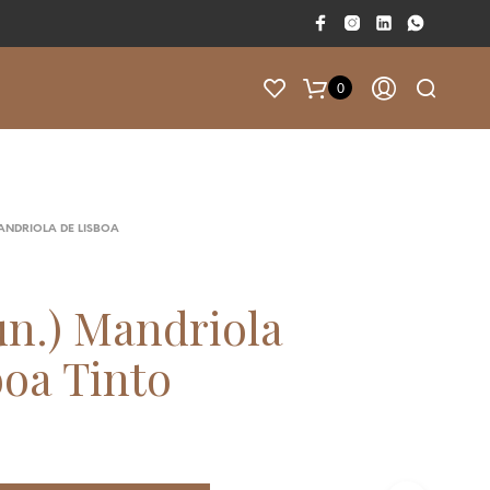
0
F
A
L
T
ANDRIOLA DE LISBOA
A
M
50.00
€
P
un.) Mandriola
A
R
boa Tinto
A
T
E
R
E