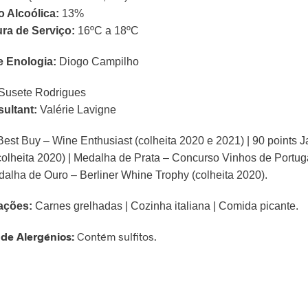
 Alcoólica:
13%
ra de Serviço:
16ºC a 18ºC
e Enologia:
Diogo Campilho
Susete Rodrigues
ultant:
Valérie Lavigne
Best Buy – Wine Enthusiast (colheita 2020 e 2021)
| 90 points 
colheita 2020) | Medalha de Prata – Concurso Vinhos de Portuga
dalha de Ouro – Berliner Whine Trophy (colheita 2020).
ações:
Carnes grelhadas | Cozinha italiana | Comida picante.
 de Alergénios:
Contém sulfitos.