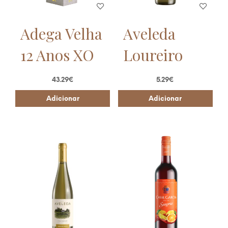
Adega Velha
Aveleda
12 Anos XO
Loureiro
43.29
€
5.29
€
Adicionar
Adicionar