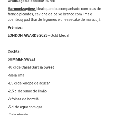
Graduação alcoólica:
9% Vol.
Harmonizações:
Ideal quando acompanhado com asas de
frango picantes; ceviche de peixe branco com lima e
coentros; pad thai de legumes e cheesecake de maracujá.
Prémios:
LONDON AWARDS
2023 –
Gold Medal
Cocktail
SUMMER SWEET
-10 cl de
Casal Garcia
Sweet
-Meia lima
-1,5 cl de xarope de açúcar
-2,5 cl de sumo de limão
-8 folhas de hortelã
-5 cl de água com gás
-Gelo picado