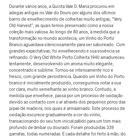
Durante vários anos, a Quinta Vale D. Maria procurou em
adegas antigas no Vale do Douro por alguns dos últimos
barris de envelhecimento de colheitas muito antigas, “Very
Old Harvest”, as quais temos preservado como a nossa
coleção mais valiosa. Ao longo de 80 anos, à medida que a
transformação no mundo acontecia, um Vinho do Porto
Branco aguardava silenciosamente para ser saboreado. Com
grandes expectativas, foi envelhecendo e sua essência se
refinando. O Very Old White Porto Colheita 1940 amadureceu
lentamente, desenvolvendo um aroma muito elegante,
concentrado e sublime. Tornou-se intensamente rico e
fresco, com grande persistência. Quando um Vinho do Porto
branco é inicialmente produzido, conseguimos notar a sua
cor clara, muito semelhante ao vinho branco. Contudo, à
medida que envelhece, passa por um processo de oxidação
devido ao contacto com o ar através dos pequenos poros das
pipas de madeira, nos quais é armazenado. Este processo de
oxidação escurece gradualmente a cor do vinho,
transacionando do seu tom inicial pálido para um tom mais
profundo de âmbar ou dourado. Foram produzidas 339
garrafas, todas numeradas. E cada detalhe foi feito à mão, do