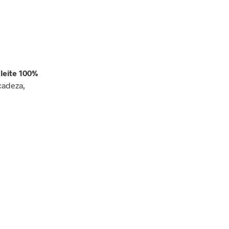
N
E
N
H
U
M
m
leite 100%
P
cadeza,
R
O
D
U
T
O
N
O
C
A
R
R
I
N
H