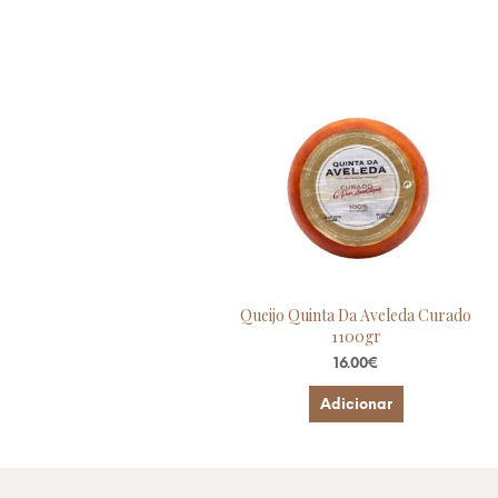
Queijo Quinta Da Aveleda Curado
1100gr
16.00
€
Adicionar