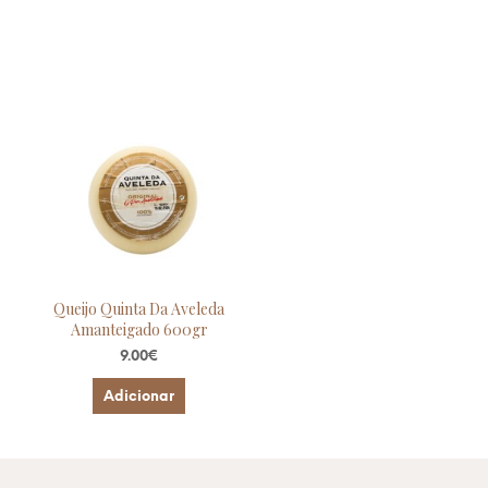
O
.
Queijo Quinta Da Aveleda
Amanteigado 600gr
9.00
€
Adicionar