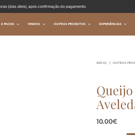
oras (dias úteis), após confirmação do pagamento.
 E PACKS
VINHOS
OUTROS PRODUTOS
EXPERIÊNCIAS
INÍCIO
/
OUTROS PRO
Queijo
Aveled
10.00
€