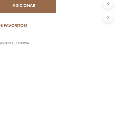
N
ADICIONAR
V
I
O
S FAVORITOS!
G
R
AVELEDA_RESERVA
Á
T
I
S