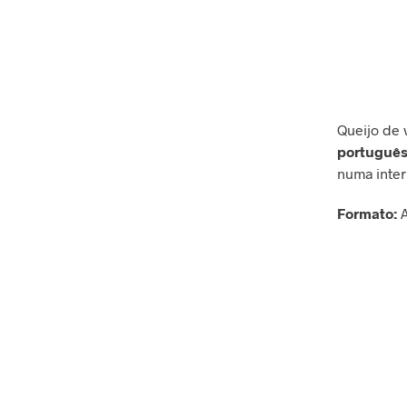
Queijo de
portuguê
numa inter
Formato:
A