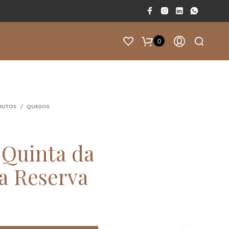
0
F
A
L
T
DUTOS
/
QUEIJOS
A
M
50.00
€
P
 Quinta da
A
R
a Reserva
A
T
E
R
E