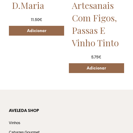
D.Maria
Artesanais
Com Figos,
11.50
€
Passas E
Adicionar
Vinho Tinto
5.75
€
Adicionar
AVELEDA SHOP
Vinhos
Cabazes Gourmet