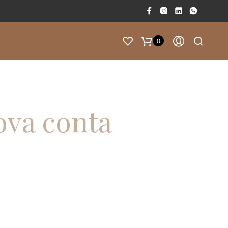
0
F
A
L
T
ova conta
A
M
50.00
€
P
A
R
A
T
E
R
E