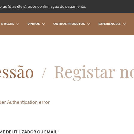
oras (dias úteis), após confirmação do pagamento.
 E PACKS
VINHOS
OUTROS PRODUTOS
EXPERIÊNCIAS
essão
Registar n
/
der Authentication error
E DE UTILIZADOR OU EMAIL
*