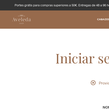
Portes grátis para compras superiores a 50€. Entregas de 48 a 96 h
CABAZES
Iniciar s
Provi
NOM