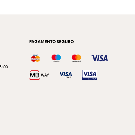
N
E
N
H
U
M
PAGAMENTO SEGURO
P
R
O
D
18h00
U
T
O
N
O
C
A
R
R
I
N
H