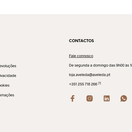
CONTACTOS
Fale connosco
De segunda a domingo das 9h00 às 
evoluções
loja.aveleda@aveleda.pt
rivacidade
[1]
+351 255 718 266
ookies
lamações