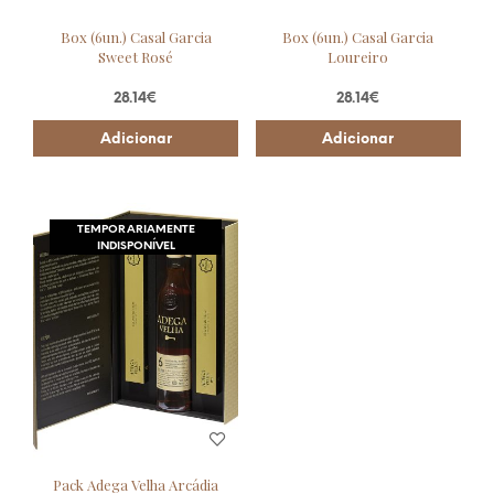
Box (6un.) Casal Garcia
Box (6un.) Casal Garcia
Sweet Rosé
Loureiro
28.14
€
28.14
€
Adicionar
Adicionar
TEMPORARIAMENTE
INDISPONÍVEL
Pack Adega Velha Arcádia